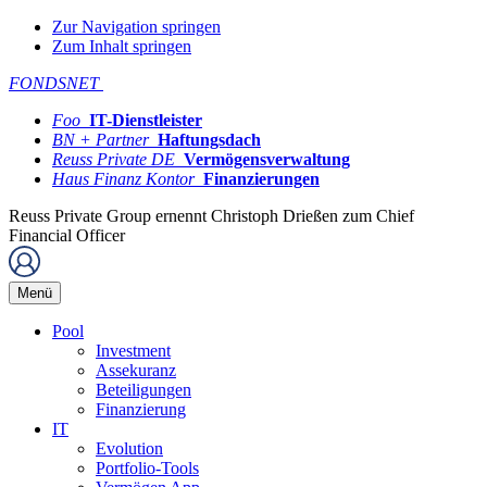
Zur Navigation springen
Zum Inhalt springen
FONDSNET
Foo
IT-Dienstleister
BN + Partner
Haftungsdach
Reuss Private DE
Vermögensverwaltung
Haus Finanz Kontor
Finanzierungen
Reuss Private Group ernennt Christoph Drießen zum Chief
Financial Officer
Menü
Pool
Investment
Assekuranz
Beteiligungen
Finanzierung
IT
Evolution
Portfolio-Tools