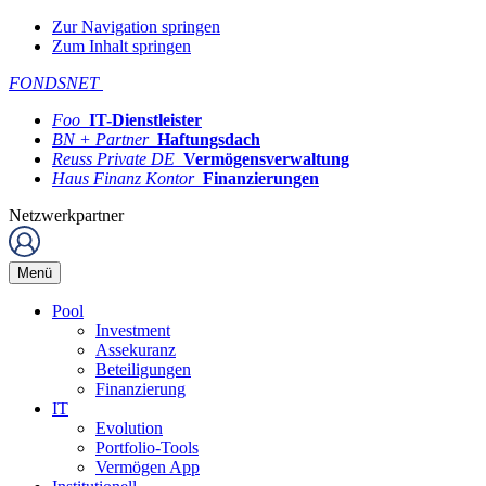
Zur Navigation springen
Zum Inhalt springen
FONDSNET
Foo
IT-Dienstleister
BN + Partner
Haftungsdach
Reuss Private DE
Vermögensverwaltung
Haus Finanz Kontor
Finanzierungen
Netzwerkpartner
Menü
Pool
Investment
Assekuranz
Beteiligungen
Finanzierung
IT
Evolution
Portfolio-Tools
Vermögen App