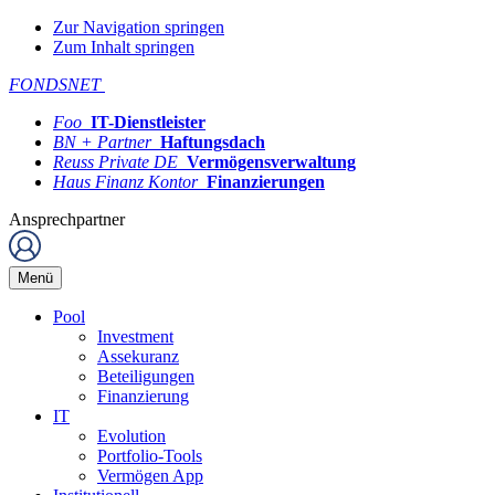
Zur Navigation springen
Zum Inhalt springen
FONDSNET
Foo
IT-Dienstleister
BN + Partner
Haftungsdach
Reuss Private DE
Vermögensverwaltung
Haus Finanz Kontor
Finanzierungen
Ansprechpartner
Menü
Pool
Investment
Assekuranz
Beteiligungen
Finanzierung
IT
Evolution
Portfolio-Tools
Vermögen App