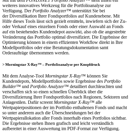
Mit mit dem
FONDSNET Portfolio Analyzer™
steht Ihnen ein
weiteres innovatives Werkzeug für die Portfolioanalyse zur
Verfügung. Der
Portfolio Analyzer™
unterstützt Sie bei
der Diversifikation Ihrer Fondsportfolios auf Kundenebene. Mit
Hilfe dieses Tools lässt sich gezielt ermitteln, inwiefern sich der Zu-
oder Verkauf eines einzelnen Fonds oder einer Auswahl an Fonds
auf ein bestehendes Kundendepot auswirkt, also ob die angestrebte
Veränderung das Portfolio optimal diversifiziert. Die Ergebnisse der
Optimierung können in einem effizienten Workflow direkt in Ihre
Modellportfolios oder eine Beratungsdokumentation samt
Orderaufträge übernommen werden.
> Morningstar X-Ray™ – Portfolioanalyse per Knopfdruck
Mit dem Analyse-Tool
Morningstar X-Ray™
können Sie
Kundendepots, Modellportfolios sowie Ergebnisse des
Portfolio
Builder™
und
Portfolio Analyzer™
detailliert durchleuchten und
verschaffen sich so einen schnellen Überblick über die
Diversifizierung Ihrer Fondsportfolios nach Regionen, Sektoren und
Anlagestilen. Dafür screent
Morningstar X-Ray™
alle
Wertpapierpositionen der im Portfolio enthaltenen Fonds und macht
so unter anderem auch die Überschneidungen bei der
Wertpapierallokation aller Fonds innerhalb eines Portfolios sichtbar.
Die Ergebnisse stehen Ihnen grafisch und leicht verständlich
aufbereitet in einer Auswertung im PDF-Format zur Verfügung.