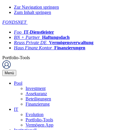
Zur Navigation springen
Zum Inhalt springen
FONDSNET
Foo
IT-Dienstleister
BN + Partner
Haftungsdach
Reuss Private DE
Vermögensverwaltung
Haus Finanz Kontor
Finanzierungen
Portfolio-Tools
Menü
Pool
Investment
Assekuranz
Beteiligungen
Finanzierung
IT
Evolution
Portfolio-Tools
Vermögen App