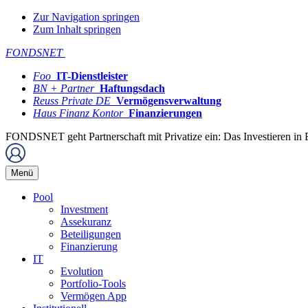
Zur Navigation springen
Zum Inhalt springen
FONDSNET
Foo
IT-Dienstleister
BN + Partner
Haftungsdach
Reuss Private DE
Vermögensverwaltung
Haus Finanz Kontor
Finanzierungen
FONDSNET geht Partnerschaft mit Privatize ein: Das Investieren in 
Menü
Pool
Investment
Assekuranz
Beteiligungen
Finanzierung
IT
Evolution
Portfolio-Tools
Vermögen App