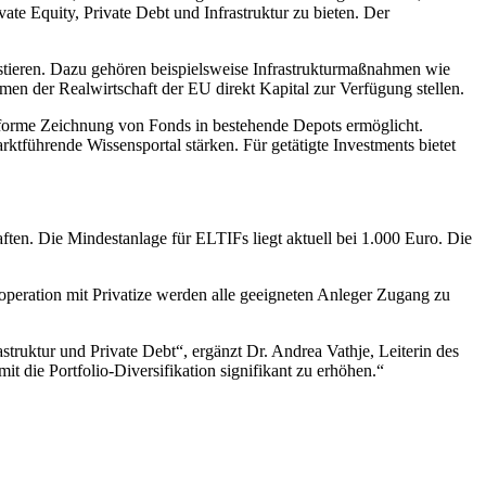
 Equity, Private Debt und Infrastruktur zu bieten. Der
estieren. Dazu gehören beispielsweise Infrastrukturmaßnahmen wie
n der Realwirtschaft der EU direkt Kapital zur Verfügung stellen.
nforme Zeichnung von Fonds in bestehende Depots ermöglicht.
rktführende Wissensportal stärken. Für getätigte Investments bietet
ten. Die Mindestanlage für ELTIFs liegt aktuell bei 1.000 Euro. Die
operation mit Privatize werden alle geeigneten Anleger Zugang zu
truktur und Private Debt“, ergänzt Dr. Andrea Vathje, Leiterin des
it die Portfolio-Diversifikation signifikant zu erhöhen.“