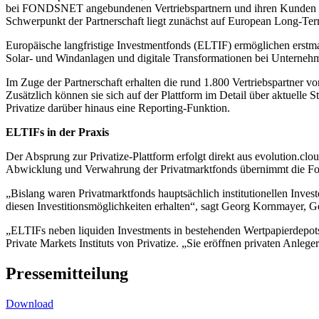
bei FONDSNET angebundenen Vertriebspartnern und ihren Kunden ein 
Schwerpunkt der Partnerschaft liegt zunächst auf European Long-Te
Europäische langfristige Investmentfonds (ELTIF) ermöglichen erstm
Solar- und Windanlagen und digitale Transformationen bei Unternehm
Im Zuge der Partnerschaft erhalten die rund 1.800 Vertriebspartner
Zusätzlich können sie sich auf der Plattform im Detail über aktuelle 
Privatize darüber hinaus eine Reporting-Funktion.
ELTIFs in der Praxis
Der Absprung zur Privatize-Plattform erfolgt direkt aus evolution.c
Abwicklung und Verwahrung der Privatmarktfonds übernimmt die F
„Bislang waren Privatmarktfonds hauptsächlich institutionellen Inve
diesen Investitionsmöglichkeiten erhalten“, sagt Georg Kornmayer
„ELTIFs neben liquiden Investments in bestehenden Wertpapierdepots z
Private Markets Instituts von Privatize. „Sie eröffnen privaten Anlege
Pressemitteilung
Download