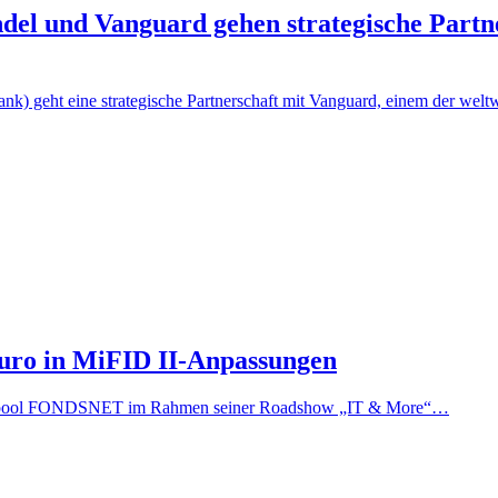
del und Vanguard gehen strategische Partn
ank) geht eine strategische Partnerschaft mit Vanguard, einem der wel
uro in MiFID II-Anpassungen
klerpool FONDSNET im Rahmen seiner Roadshow „IT & More“…