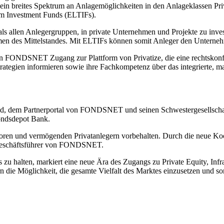
breites Spektrum an Anlagemöglichkeiten in den Anlageklassen Private
rm Investment Funds (ELTIFs).
als allen Anlegergruppen, in private Unternehmen und Projekte zu inv
en des Mittelstandes. Mit ELTIFs können somit Anleger den Unternehme
 von FONDSNET Zugang zur Plattform von Privatize, die eine rechtsko
Strategien informieren sowie ihre Fachkompetenz über das integrierte, ma
loud, dem Partnerportal von FONDSNET und seinen Schwestergesellschaf
ondsdepot Bank.
storen und vermögenden Privatanlegern vorbehalten. Durch die neue Ko
, Geschäftsführer von FONDSNET.
u halten, markiert eine neue Ära des Zugangs zu Private Equity, Infras
rn die Möglichkeit, die gesamte Vielfalt des Marktes einzusetzen und som