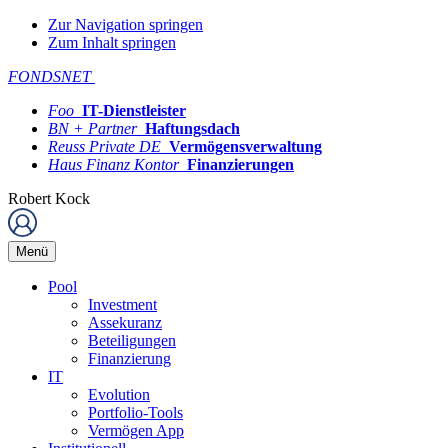
Zur Navigation springen
Zum Inhalt springen
FONDSNET
Foo
IT-Dienstleister
BN + Partner
Haftungsdach
Reuss Private DE
Vermögensverwaltung
Haus Finanz Kontor
Finanzierungen
Robert Kock
Menü
Pool
Investment
Assekuranz
Beteiligungen
Finanzierung
IT
Evolution
Portfolio-Tools
Vermögen App