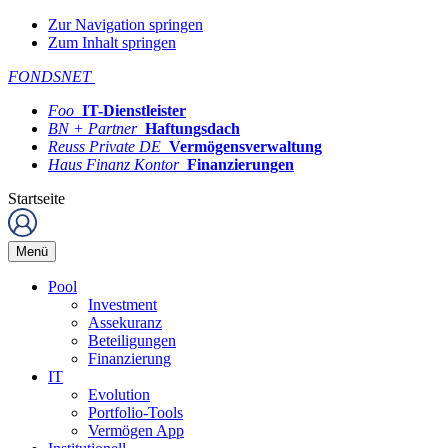
Zur Navigation springen
Zum Inhalt springen
FONDSNET
Foo
IT-Dienstleister
BN + Partner
Haftungsdach
Reuss Private DE
Vermögensverwaltung
Haus Finanz Kontor
Finanzierungen
Startseite
Menü
Pool
Investment
Assekuranz
Beteiligungen
Finanzierung
IT
Evolution
Portfolio-Tools
Vermögen App