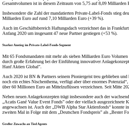
Gesamtvolumen ist in diesem Zeitraum von 5,75 auf 8,09 Milliarden 
Insbesondere die Zahl der mandatierten Private-Label-Fonds stieg d
Milliarden Euro auf rund 7,10 Milliarden Euro (+39 %).
Auch im Geschäftsbereich Haftungsdach verzeichnet das in Frankfurt 
Anfang 2020 um insgesamt 47 neue Partner gestiegen (+53 %).
Starker Anstieg im Private-Label-Fonds-Segment
Mit 65 Fondsmandaten mit mehr als sieben Milliarden Euro Volumen 
durch große Erfahrung bei der Einführung innovativer Anlagekonze
Hanf Aktien Global”.
Auch 2020 ist BN & Partners seinem Pioniergeist treu geblieben un
noch ein echtes Nischenthema, verfügt aber über enormes Potenzial“, 
über 60 Millionen Euro an Mittelzuflüssen verzeichnen. Seit Mitte 
Neben neuen Anlagekonzepten trägt insbesondere auch der wachsende 
„Acatis Gané Value Event Fonds” oder der vielfach ausgezeichnete 
angewachsen ist. Auch der „DWB Alpha Star Aktienfonds“ konnte inn
zweiten Mal in Folge mit dem „Deutschen Fondspreis” als „Bester Fo
Großer Zuwachs an Tied Agents