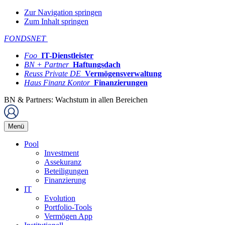
Zur Navigation springen
Zum Inhalt springen
FONDSNET
Foo
IT-Dienstleister
BN + Partner
Haftungsdach
Reuss Private DE
Vermögensverwaltung
Haus Finanz Kontor
Finanzierungen
BN & Partners: Wachstum in allen Bereichen
Menü
Pool
Investment
Assekuranz
Beteiligungen
Finanzierung
IT
Evolution
Portfolio-Tools
Vermögen App