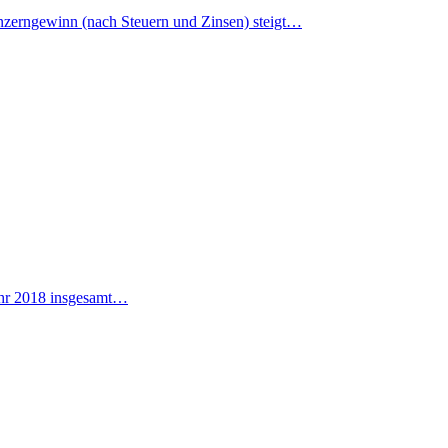
nzerngewinn (nach Steuern und Zinsen) steigt…
jahr 2018 insgesamt…