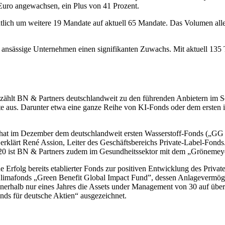
Euro angewachsen, ein Plus von 41 Prozent.
eutlich um weitere 19 Mandate auf aktuell 65 Mandate. Das Volumen a
ansässige Unternehmen einen signifikanten Zuwachs. Mit aktuell 135 Tie
zählt BN & Partners deutschlandweit zu den führenden Anbietern im S
pte aus. Darunter etwa eine ganze Reihe von KI-Fonds oder dem ers
d hat im Dezember dem deutschlandweit ersten Wasserstoff-Fonds („GG
erklärt René Assion, Leiter des Geschäftsbereichs Private-Label-Fonds.
2020 ist BN & Partners zudem im Gesundheitssektor mit dem „Grönemey
Erfolg bereits etablierter Fonds zur positiven Entwicklung des Priva
Klimafonds „Green Benefit Global Impact Fund”, dessen Anlagevermöge
erhalb nur eines Jahres die Assets under Management von 30 auf übe
nds für deutsche Aktien“ ausgezeichnet.