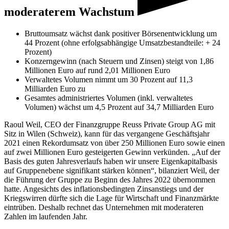
moderaterem Wachstum
Bruttoumsatz wächst dank positiver Börsenentwicklung um
44 Prozent (ohne erfolgsabhängige Umsatzbestandteile: + 24
Prozent)
Konzerngewinn (nach Steuern und Zinsen) steigt von 1,86
Millionen Euro auf rund 2,01 Millionen Euro
Verwaltetes Volumen nimmt um 30 Prozent auf 11,3
Milliarden Euro zu
Gesamtes administriertes Volumen (inkl. verwaltetes
Volumen) wächst um 4,5 Prozent auf 34,7 Milliarden Euro
Raoul Weil, CEO der Finanzgruppe Reuss Private Group AG mit
Sitz in Wilen (Schweiz), kann für das vergangene Geschäftsjahr
2021 einen Rekordumsatz von über 250 Millionen Euro sowie einen
auf zwei Millionen Euro gesteigerten Gewinn verkünden. „Auf der
Basis des guten Jahresverlaufs haben wir unsere Eigenkapitalbasis
auf Gruppenebene signifikant stärken können“, bilanziert Weil, der
die Führung der Gruppe zu Beginn des Jahres 2022 übernommen
hatte. Angesichts des inflationsbedingten Zinsanstiegs und der
Kriegswirren dürfte sich die Lage für Wirtschaft und Finanzmärkte
eintrüben. Deshalb rechnet das Unternehmen mit moderateren
Zahlen im laufenden Jahr.