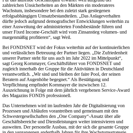
zahlreichen Unsicherheiten an den Märkten ein moderateres
Wachstum, insbesondere bei den zuletzt stark gestiegenen
erfolgsabhängigen Umsatzbestandteilen. „Das Anlageverhalten
dürfte jedoch aufgrund demografischer Entwicklungen weiterhin zu
einer Ausweitung der administrierten Fondsbestände führen und
unser Fixed Income-Geschäft wird vom Zinsanstieg volumen- und
margenmäßig profitieren“, sagt Weil.
Bei FONDSNET wird der Fokus weiterhin auf der kontinuierlichen
und verlässlichen Betreuung der Partner liegen. „Die Zufriedenheit
unserer Partner steht für uns auch im Jahr 2022 im Mittelpunkt“,
sagt Georg Kornmayer, Geschäftsführer von FONDSNET und
zugleich innerhalb der Gruppe für die Aktivitäten in Deutschland
verantwortlich. „Wir sind und bleiben der faire Pool, der seinen
Beratern auf Augenhöhe begegnet.“ Als Bestätigung und
Verpflichtung empfindet Kornmayer die inzwischen 12.
Auszeichnung in Folge mit dem jährlich vergebenen Service-Award
des Magazins FONDS professionell.
Das Unternehmen wird im laufenden Jahr die Digitalisierung von
Prozessen und Abläufen vorantreiben und gemeinsam mit den
Schwestergesellschaften den „One Company“-Ansatz über alle
Geschäftsbereiche und Dienstleistungen weiter intensivieren und
ausweiten. Der personelle Ausbau, mit der sich die gesamte Gruppe
in den vergangenen anderthalb Jahren für ihre Wachstumsstrategie