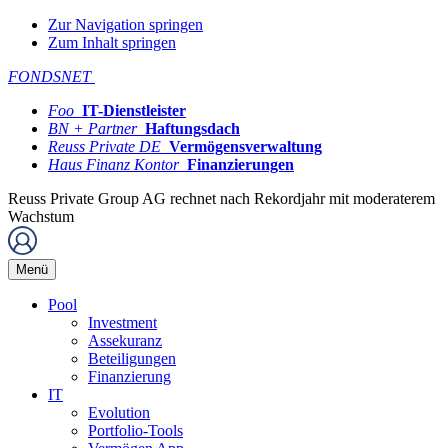
Zur Navigation springen
Zum Inhalt springen
FONDSNET
Foo
IT-Dienstleister
BN + Partner
Haftungsdach
Reuss Private DE
Vermögensverwaltung
Haus Finanz Kontor
Finanzierungen
Reuss Private Group AG rechnet nach Rekordjahr mit moderaterem
Wachstum
Menü
Pool
Investment
Assekuranz
Beteiligungen
Finanzierung
IT
Evolution
Portfolio-Tools