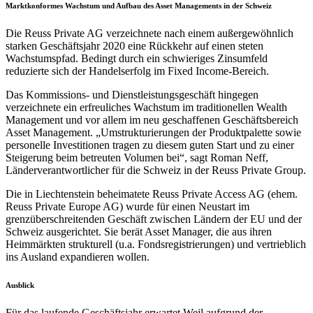
Marktkonformes Wachstum und Aufbau des Asset Managements in der Schweiz
Die Reuss Private AG verzeichnete nach einem außergewöhnlich
starken Geschäftsjahr 2020 eine Rückkehr auf einen steten
Wachstumspfad. Bedingt durch ein schwieriges Zinsumfeld
reduzierte sich der Handelserfolg im Fixed Income-Bereich.
Das Kommissions- und Dienstleistungsgeschäft hingegen
verzeichnete ein erfreuliches Wachstum im traditionellen Wealth
Management und vor allem im neu geschaffenen Geschäftsbereich
Asset Management. „Umstrukturierungen der Produktpalette sowie
personelle Investitionen tragen zu diesem guten Start und zu einer
Steigerung beim betreuten Volumen bei“, sagt Roman Neff,
Länderverantwortlicher für die Schweiz in der Reuss Private Group.
Die in Liechtenstein beheimatete Reuss Private Access AG (ehem.
Reuss Private Europe AG) wurde für einen Neustart im
grenzüberschreitenden Geschäft zwischen Ländern der EU und der
Schweiz ausgerichtet. Sie berät Asset Manager, die aus ihren
Heimmärkten strukturell (u.a. Fondsregistrierungen) und vertrieblich
ins Ausland expandieren wollen.
Ausblick
Für das laufende Geschäftsjahr erwartet Weil aufgrund der