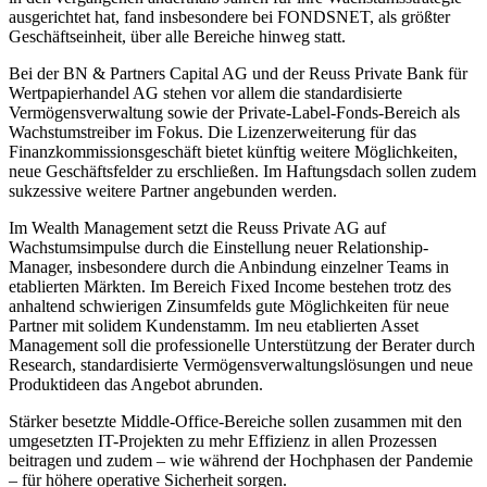
ausgerichtet hat, fand insbesondere bei FONDSNET, als größter
Geschäftseinheit, über alle Bereiche hinweg statt.
Bei der BN & Partners Capital AG und der Reuss Private Bank für
Wertpapierhandel AG stehen vor allem die standardisierte
Vermögensverwaltung sowie der Private-Label-Fonds-Bereich als
Wachstumstreiber im Fokus. Die Lizenzerweiterung für das
Finanzkommissionsgeschäft bietet künftig weitere Möglichkeiten,
neue Geschäftsfelder zu erschließen. Im Haftungsdach sollen zudem
sukzessive weitere Partner angebunden werden.
Im Wealth Management setzt die Reuss Private AG auf
Wachstumsimpulse durch die Einstellung neuer Relationship-
Manager, insbesondere durch die Anbindung einzelner Teams in
etablierten Märkten. Im Bereich Fixed Income bestehen trotz des
anhaltend schwierigen Zinsumfelds gute Möglichkeiten für neue
Partner mit solidem Kundenstamm. Im neu etablierten Asset
Management soll die professionelle Unterstützung der Berater durch
Research, standardisierte Vermögensverwaltungslösungen und neue
Produktideen das Angebot abrunden.
Stärker besetzte Middle-Office-Bereiche sollen zusammen mit den
umgesetzten IT-Projekten zu mehr Effizienz in allen Prozessen
beitragen und zudem – wie während der Hochphasen der Pandemie
– für höhere operative Sicherheit sorgen.