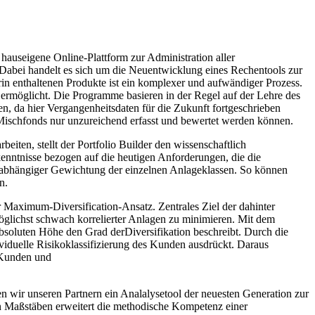
hauseigene Online-Plattform zur Administration aller
 Dabei handelt es sich um die Neuentwicklung eines Rechentools zur
rin enthaltenen Produkte ist ein komplexer und aufwändiger Prozess.
rmöglicht. Die Programme basieren in der Regel auf der Lehre des
en, da hier Vergangenheitsdaten für die Zukunft fortgeschrieben
ischfonds nur unzureichend erfasst und bewertet werden können.
iten, stellt der Portfolio Builder den wissenschaftlich
enntnisse bezogen auf die heutigen Anforderungen, die die
ktabhängiger Gewichtung der einzelnen Anlageklassen. So können
n.
r Maximum-Diversification-Ansatz. Zentrales Ziel der dahinter
öglichst schwach korrelierter Anlagen zu minimieren. Mit dem
 absoluten Höhe den Grad derDiversifikation beschreibt. Durch die
ividuelle Risikoklassifizierung des Kunden ausdrückt. Daraus
s Kunden und
ir unseren Partnern ein Analalysetool der neuesten Generation zur
n Maßstäben erweitert die methodische Kompetenz einer