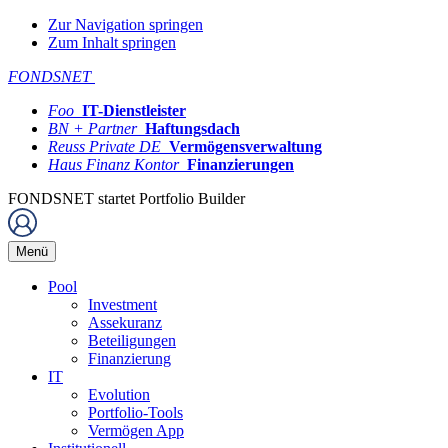
Zur Navigation springen
Zum Inhalt springen
FONDSNET
Foo
IT-Dienstleister
BN + Partner
Haftungsdach
Reuss Private DE
Vermögensverwaltung
Haus Finanz Kontor
Finanzierungen
FONDSNET startet Portfolio Builder
Menü
Pool
Investment
Assekuranz
Beteiligungen
Finanzierung
IT
Evolution
Portfolio-Tools
Vermögen App