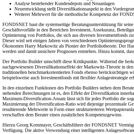
Analyse bestehender Kundendepots und Neuanlagen
Neuentwicklung stellt Diversifikationsaspekt in den Vordergru
Weiterer Mehrwert für die methodische Kompetenz der FON
FONDSNET baut die systemseitige Beratungsunterstützung für seine me
Geschäftsvorfälle in den Bereichen Investment, Assekuranz, Beteilig
Optimierung von Portfolios, die sich aus diversen Investmentfonds z
Dieser wird seit einigen Jahren von verschiedenen Optimierungspro
Ökonomen Harry Markowitz als Pionier der Portfoliotheorie. Der Haupt
werden und damit unsichere Prognosen entstehen. Hinzu kommt, dass
Der Portfolio Builder umschifft diese Kritikpunkte. Während die herk
nachgewiesenen Diversifikationseffekt der Markowitz-Theorie in den 
traditionellen benchmarkorientierten Fonds ebenso berücksichtigen
beispielsweise auch Investmentfonds mit flexibler Anlagestreategie e
In den einzelnen Funktionen des Portfolio Builders stehen dem Berat
stehenden Berechnungen ist es, den Effekt der Diversifikation inner
Maximum-Diversification-Ansatz lässt sich für jedes Portfolio die so
Maximierung der Diversification-Ratio wird diejenige prozentuale Gew
resultierende Mehrwerte in Form einer strukturierteren Wertpapieranl
verschaffen dem Berater einen zusätzlichen Kompetenzgewinn.
Hierzu Georg Kornmayer, Geschäftsführer der FONDSNET Vermögensbe
Verfügung. Die aktive Verwendung einer intelligenten Anlagesoftwa