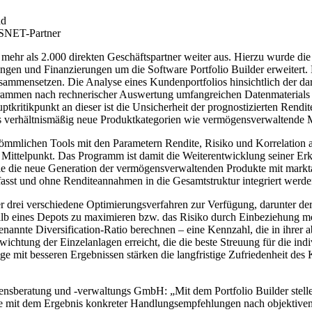
nd
DSNET-Partner
hr als 2.000 direkten Geschäftspartner weiter aus. Hierzu wurde die 
ungen und Finanzierungen um die Software Portfolio Builder erweitert.
usammensetzen. Die Analyse eines Kundenportfolios hinsichtlich der da
grammen nach rechnerischer Auswertung umfangreichen Datenmaterials e
kritikpunkt an dieser ist die Unsicherheit der prognostizierten Rendit
 verhältnismäßig neue Produktkategorien wie vermögensverwaltende M
ömmlichen Tools mit den Parametern Rendite, Risiko und Korrelation arbe
Mittelpunkt. Das Programm ist damit die Weiterentwicklung seiner Erk
 wie die neue Generation der vermögensverwaltenden Produkte mit mar
rfasst und ohne Renditeannahmen in die Gesamtstruktur integriert werde
er drei verschiedene Optimierungsverfahren zur Verfügung, darunter de
halb eines Depots zu maximieren bzw. das Risiko durch Einbeziehung m
genannte Diversification-Ratio berechnen – eine Kennzahl, die in ihrer
ichtung der Einzelanlagen erreicht, die die beste Streuung für die ind
age mit besseren Ergebnissen stärken die langfristige Zufriedenheit de
ratung und -verwaltungs GmbH: „Mit dem Portfolio Builder stellen w
re mit dem Ergebnis konkreter Handlungsempfehlungen nach objektive