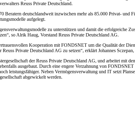
sverwalters Reuss Private Deutschland.
170 Beratern deutschlandweit inzwischen mehr als 85.000 Privat- und F
ungsmodelle aufgelegt.
mögensverwaltungsmodelle zu unterstützen und damit die erfolgreich
tzen“, so Alrik Haug, Vorstand Reuss Private Deutschland AG.
ertrauensvollen Kooperation mit FONDSNET um die Qualität der Dienstl
der Reuss Private Deutschland AG zu setzen“, erklärt Johannes Sczepan
ergesellschaft der Reuss Private Deutschland AG, und arbeitet mit d
un ebenfalls ausgebaut. Durch eine engere Verzahnung von FONDSNET
noch leistungsfähiger. Neben Vermögensverwaltung und IT setzt Plansec
gesellschaft abgewickelt werden.