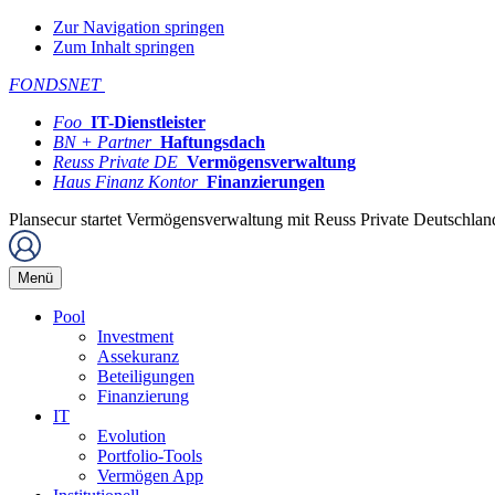
Zur Navigation springen
Zum Inhalt springen
FONDSNET
Foo
IT-Dienstleister
BN + Partner
Haftungsdach
Reuss Private DE
Vermögensverwaltung
Haus Finanz Kontor
Finanzierungen
Plansecur startet Vermögensverwaltung mit Reuss Private Deutschla
Menü
Pool
Investment
Assekuranz
Beteiligungen
Finanzierung
IT
Evolution
Portfolio-Tools
Vermögen App