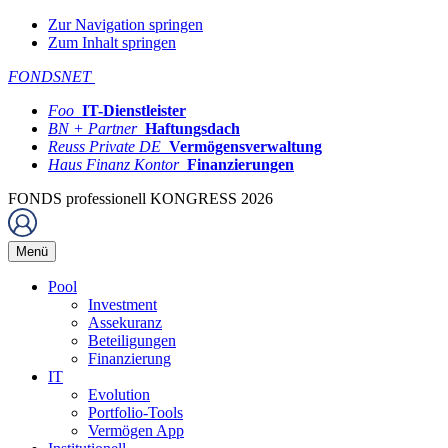
Zur Navigation springen
Zum Inhalt springen
FONDSNET
Foo
IT-Dienstleister
BN + Partner
Haftungsdach
Reuss Private DE
Vermögensverwaltung
Haus Finanz Kontor
Finanzierungen
FONDS professionell KONGRESS 2026
Menü
Pool
Investment
Assekuranz
Beteiligungen
Finanzierung
IT
Evolution
Portfolio-Tools
Vermögen App