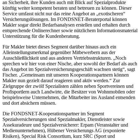
an Sicherheit, ihre Kunden auch mit Blick auf Spezialprodukte
künftig weiter kompetent beraten und betreuen zu können. Dieser
Service umfasst nicht nur das reine Angebot an „exotischeren“
Versicherungslösungen. Im FONDSNET-Beraterportal können
Makler sogar direkt Bedarfsanalysen erstellen und erhalten durch
entsprechende Onlinerechner sowie nützlichem Informationsmaterial
Unterstützung für die Kundenberatung.
Für Makler bietet dieses Segment darüber hinaus auch ein
Alleinstellungsmerkmal gegenüber Mitbewerbern aus der
Ausschließlichkeit und aus anderen Vertriebsstrukturen. „Noch
sprechen wir hier von einer Nische, aber sowohl der Bedarf als auch
das Angebot im Spezialversicherungsgeschäft wachsen stetig“, sagt
Fischer. „Gemeinsam mit unseren Kooperationspartnern können
Makler nun gezielt darauf reagieren und aktiv werden.“ Zur
Zielgruppe der zwölf Spezialisten zählen neben Sportvereinen und
Profisportlern auch Landwirte, die Besitzer von Wohnmobilen oder
beispielsweise Unternehmen, die Mitarbeiter ins Ausland entsenden
und dort absichern müssen.
Die FONDSNET-Kooperationspartner im Segment
Spezialversicherungen sind Spezialmakler, Dienstleister sowie
Assekuradeure und Spezialversicherer: Erpam (Veranstalter und
Medienunternehmen), Hübener Versicherungs AG (exponierte
Risiken), Special Risk Consortium, kurz SRC (Sport und