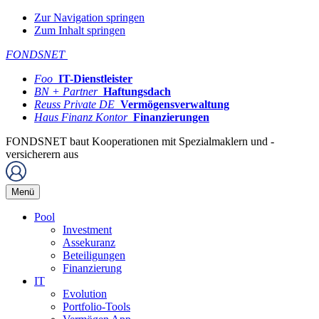
Zur Navigation springen
Zum Inhalt springen
FONDSNET
Foo
IT-Dienstleister
BN + Partner
Haftungsdach
Reuss Private DE
Vermögensverwaltung
Haus Finanz Kontor
Finanzierungen
FONDSNET baut Kooperationen mit Spezialmaklern und -
versicherern aus
Menü
Pool
Investment
Assekuranz
Beteiligungen
Finanzierung
IT
Evolution
Portfolio-Tools