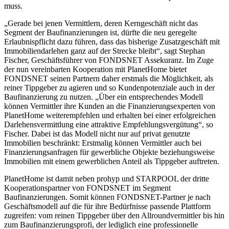
muss.
„Gerade bei jenen Vermittlern, deren Kerngeschäft nicht das
Segment der Baufinanzierungen ist, dürfte die neu geregelte
Erlaubnispflicht dazu führen, dass das bisherige Zusatzgeschäft mit
Immobiliendarlehen ganz auf der Strecke bleibt“, sagt Stephan
Fischer, Geschäftsführer von FONDSNET Assekuranz. Im Zuge
der nun vereinbarten Kooperation mit PlanetHome bietet
FONDSNET seinen Partnern daher erstmals die Möglichkeit, als
reiner Tippgeber zu agieren und so Kundenpotenziale auch in der
Baufinanzierung zu nutzen. „Über ein entsprechendes Modell
können Vermittler ihre Kunden an die Finanzierungsexperten von
PlanetHome weiterempfehlen und erhalten bei einer erfolgreichen
Darlehensvermittlung eine attraktive Empfehlungsvergütung“, so
Fischer. Dabei ist das Modell nicht nur auf privat genutzte
Immobilien beschränkt: Erstmalig können Vermittler auch bei
Finanzierungsanfragen für gewerbliche Objekte beziehungsweise
Immobilien mit einem gewerblichen Anteil als Tippgeber auftreten.
PlanetHome ist damit neben prohyp und STARPOOL der dritte
Kooperationspartner von FONDSNET im Segment
Baufinanzierungen. Somit können FONDSNET-Partner je nach
Geschäftsmodell auf die für ihre Bedürfnisse passende Plattform
zugreifen: vom reinen Tippgeber über den Allroundvermittler bis hin
zum Baufinanzierungsprofi, der lediglich eine professionelle