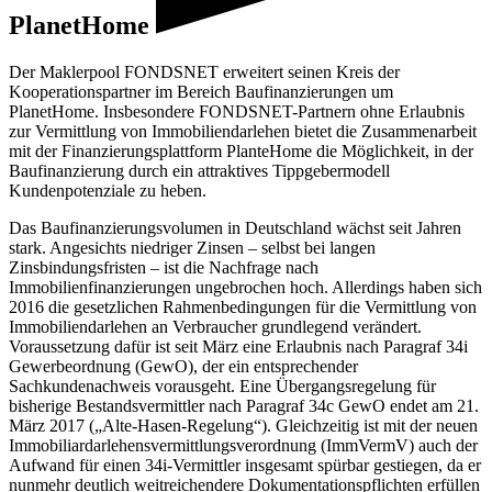
PlanetHome
Der Maklerpool FONDSNET erweitert seinen Kreis der
Kooperationspartner im Bereich Baufinanzierungen um
PlanetHome. Insbesondere FONDSNET-Partnern ohne Erlaubnis
zur Vermittlung von Immobiliendarlehen bietet die Zusammenarbeit
mit der Finanzierungsplattform PlanteHome die Möglichkeit, in der
Baufinanzierung durch ein attraktives Tippgebermodell
Kundenpotenziale zu heben.
Das Baufinanzierungsvolumen in Deutschland wächst seit Jahren
stark. Angesichts niedriger Zinsen – selbst bei langen
Zinsbindungsfristen – ist die Nachfrage nach
Immobilienfinanzierungen ungebrochen hoch. Allerdings haben sich
2016 die gesetzlichen Rahmenbedingungen für die Vermittlung von
Immobiliendarlehen an Verbraucher grundlegend verändert.
Voraussetzung dafür ist seit März eine Erlaubnis nach Paragraf 34i
Gewerbeordnung (GewO), der ein entsprechender
Sachkundenachweis vorausgeht. Eine Übergangsregelung für
bisherige Bestandsvermittler nach Paragraf 34c GewO endet am 21.
März 2017 („Alte-Hasen-Regelung“). Gleichzeitig ist mit der neuen
Immobiliardarlehensvermittlungsverordnung (ImmVermV) auch der
Aufwand für einen 34i-Vermittler insgesamt spürbar gestiegen, da er
nunmehr deutlich weitreichendere Dokumentationspflichten erfüllen