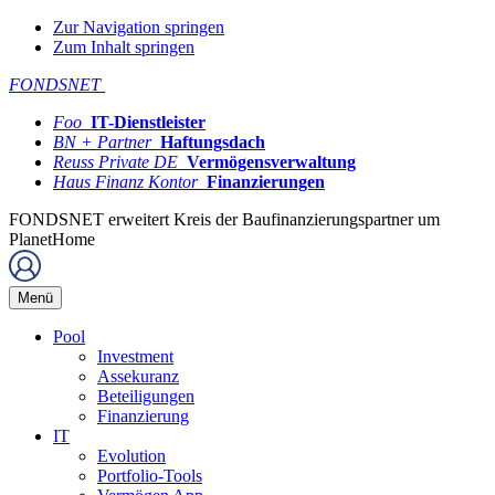
Zur Navigation springen
Zum Inhalt springen
FONDSNET
Foo
IT-Dienstleister
BN + Partner
Haftungsdach
Reuss Private DE
Vermögensverwaltung
Haus Finanz Kontor
Finanzierungen
FONDSNET erweitert Kreis der Baufinanzierungspartner um
PlanetHome
Menü
Pool
Investment
Assekuranz
Beteiligungen
Finanzierung
IT
Evolution
Portfolio-Tools