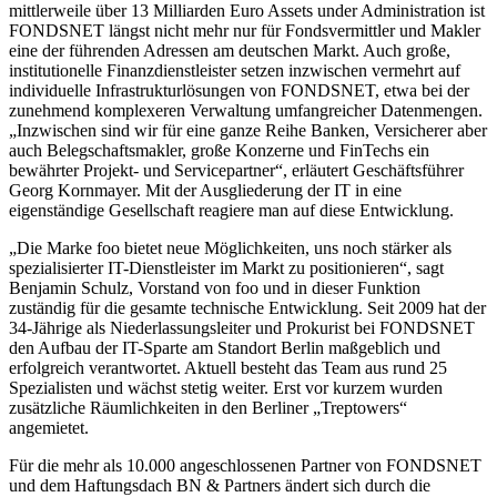
mittlerweile über 13 Milliarden Euro Assets under Administration ist
FONDSNET längst nicht mehr nur für Fondsvermittler und Makler
eine der führenden Adressen am deutschen Markt. Auch große,
institutionelle Finanzdienstleister setzen inzwischen vermehrt auf
individuelle Infrastrukturlösungen von FONDSNET, etwa bei der
zunehmend komplexeren Verwaltung umfangreicher Datenmengen.
„Inzwischen sind wir für eine ganze Reihe Banken, Versicherer aber
auch Belegschaftsmakler, große Konzerne und FinTechs ein
bewährter Projekt- und Servicepartner“, erläutert Geschäftsführer
Georg Kornmayer. Mit der Ausgliederung der IT in eine
eigenständige Gesellschaft reagiere man auf diese Entwicklung.
„Die Marke foo bietet neue Möglichkeiten, uns noch stärker als
spezialisierter IT-Dienstleister im Markt zu positionieren“, sagt
Benjamin Schulz, Vorstand von foo und in dieser Funktion
zuständig für die gesamte technische Entwicklung. Seit 2009 hat der
34-Jährige als Niederlassungsleiter und Prokurist bei FONDSNET
den Aufbau der IT-Sparte am Standort Berlin maßgeblich und
erfolgreich verantwortet. Aktuell besteht das Team aus rund 25
Spezialisten und wächst stetig weiter. Erst vor kurzem wurden
zusätzliche Räumlichkeiten in den Berliner „Treptowers“
angemietet.
Für die mehr als 10.000 angeschlossenen Partner von FONDSNET
und dem Haftungsdach BN & Partners ändert sich durch die