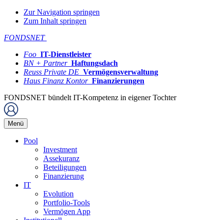
Zur Navigation springen
Zum Inhalt springen
FONDSNET
Foo
IT-Dienstleister
BN + Partner
Haftungsdach
Reuss Private DE
Vermögensverwaltung
Haus Finanz Kontor
Finanzierungen
FONDSNET bündelt IT-Kompetenz in eigener Tochter
Menü
Pool
Investment
Assekuranz
Beteiligungen
Finanzierung
IT
Evolution
Portfolio-Tools
Vermögen App