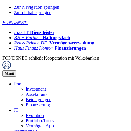
Zur Navigation springen
Zum Inhalt springen
FONDSNET
Foo
IT-Dienstleister
BN + Partner
Haftungsdach
Reuss Private DE
Vermögensverwaltung
Haus Finanz Kontor
Finanzierungen
FONDSNET schließt Kooperation mit Volksbanken
Menü
Pool
Investment
Assekuranz
Beteiligungen
Finanzierung
IT
Evolution
Portfolio-Tools
Vermögen App