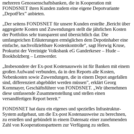
mehreren Genossenschaftsbanken, die in Kooperation mit
FONDSNET ihren Kunden zudem eine eigene Depotvariante
„DepotFlex” anbieten.
„Der seitens FONDSNET für unsere Kunden erstellte ,Bericht über
aggregierte Kosten und Zuwendungen stellt die jährlichen Kosten
der Portfolios sehr transparent und übersichtlich dar. Die
umfangreichen Erläuterungen ermöglichen dem Depotinhaber eine
einfache, nachvollziehbare Kostenkontrolle“, sagt Herwig Kruse,
Prokurist der Vereinigte Volksbank eG Ganderkesee – Hude –
Bookholzberg – Lemwerder.
„Insbesondere der Ex-post Kostenausweis ist für Banken mit einem
großen Aufwand verbunden, da in den Reports alle Kosten,
Nebenkosten sowie Zuwendungen, die in einem Depot angefallen
sind, differenziert abgebildet werden müssen”, erklärt Georg
Kornmayer, Geschäftsführer von FONDSNET. „Wir übernehmen
diese umfassende Zusammenstellung und stellen einen
versandfertigen Report bereit.“
FONDSNET hat dazu ein eigenes und spezielles Infrastruktur-
System aufgebaut, um die Ex-post Kostenausweise zu berechnen,
zu erstellen und gebündelt in einem Datensatz einer zunehmenden
Zahl von Kooperationspartnern zur Verfügung zu stellen.