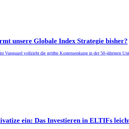
mt unsere Globale Index Strategie bisher?
st Vanguard vollzieht die größte Kostensenkung in der 50-jährigen Un
atize ein: Das Investieren in ELTIFs leich