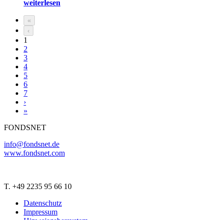
weiterlesen
«
‹
1
2
3
4
5
6
7
›
»
FONDSNET
info@fondsnet.de
www.fondsnet.com
T. +49 2235 95 66 10
Datenschutz
Impressum