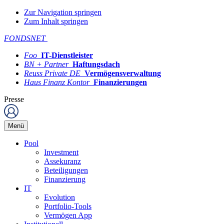
Zur Navigation springen
Zum Inhalt springen
FONDSNET
Foo
IT-Dienstleister
BN + Partner
Haftungsdach
Reuss Private DE
Vermögensverwaltung
Haus Finanz Kontor
Finanzierungen
Presse
Menü
Pool
Investment
Assekuranz
Beteiligungen
Finanzierung
IT
Evolution
Portfolio-Tools
Vermögen App