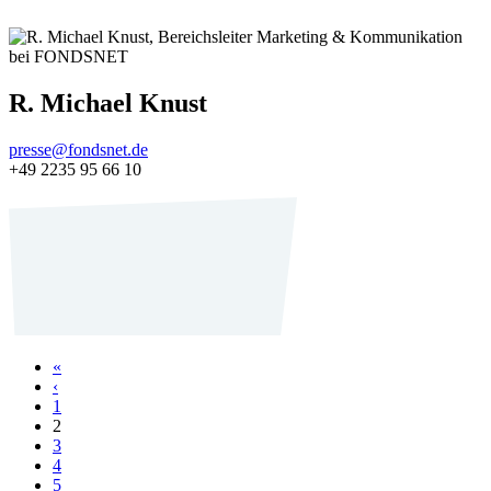
R. Michael Knust
presse@fondsnet.de
+49 2235 95 66 10
«
‹
1
2
3
4
5