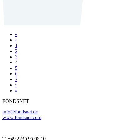
«
‹
1
2
3
4
5
6
7
›
»
FONDSNET
info@fondsnet.de
www.fondsnet.com
T. +49 2235 95 66 10