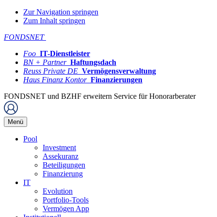
Zur Navigation springen
Zum Inhalt springen
FONDSNET
Foo
IT-Dienstleister
BN + Partner
Haftungsdach
Reuss Private DE
Vermögensverwaltung
Haus Finanz Kontor
Finanzierungen
FONDSNET und BZHF erweitern Service für Honorarberater
Menü
Pool
Investment
Assekuranz
Beteiligungen
Finanzierung
IT
Evolution
Portfolio-Tools
Vermögen App