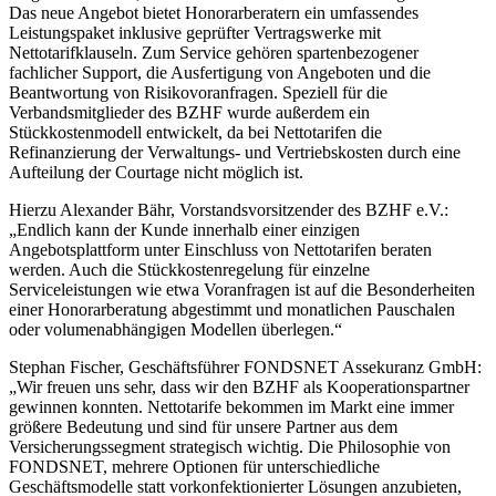
Das neue Angebot bietet Honorarberatern ein umfassendes
Leistungspaket inklusive geprüfter Vertragswerke mit
Nettotarifklauseln. Zum Service gehören spartenbezogener
fachlicher Support, die Ausfertigung von Angeboten und die
Beantwortung von Risikovoranfragen. Speziell für die
Verbandsmitglieder des BZHF wurde außerdem ein
Stückkostenmodell entwickelt, da bei Nettotarifen die
Refinanzierung der Verwaltungs- und Vertriebskosten durch eine
Aufteilung der Courtage nicht möglich ist.
Hierzu Alexander Bähr, Vorstandsvorsitzender des BZHF e.V.:
„Endlich kann der Kunde innerhalb einer einzigen
Angebotsplattform unter Einschluss von Nettotarifen beraten
werden. Auch die Stückkostenregelung für einzelne
Serviceleistungen wie etwa Voranfragen ist auf die Besonderheiten
einer Honorarberatung abgestimmt und monatlichen Pauschalen
oder volumenabhängigen Modellen überlegen.“
Stephan Fischer, Geschäftsführer FONDSNET Assekuranz GmbH:
„Wir freuen uns sehr, dass wir den BZHF als Kooperationspartner
gewinnen konnten. Nettotarife bekommen im Markt eine immer
größere Bedeutung und sind für unsere Partner aus dem
Versicherungssegment strategisch wichtig. Die Philosophie von
FONDSNET, mehrere Optionen für unterschiedliche
Geschäftsmodelle statt vorkonfektionierter Lösungen anzubieten,