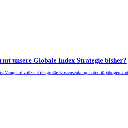
mt unsere Globale Index Strategie bisher?
st Vanguard vollzieht die größte Kostensenkung in der 50-jährigen Un