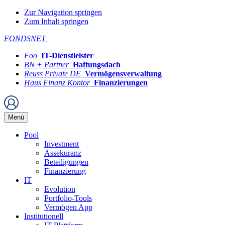
Zur Navigation springen
Zum Inhalt springen
FONDSNET
Foo
IT-Dienstleister
BN + Partner
Haftungsdach
Reuss Private DE
Vermögensverwaltung
Haus Finanz Kontor
Finanzierungen
Menü
Pool
Investment
Assekuranz
Beteiligungen
Finanzierung
IT
Evolution
Portfolio-Tools
Vermögen App
Institutionell