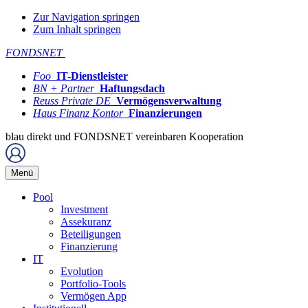
Zur Navigation springen
Zum Inhalt springen
FONDSNET
Foo
IT-Dienstleister
BN + Partner
Haftungsdach
Reuss Private DE
Vermögensverwaltung
Haus Finanz Kontor
Finanzierungen
blau direkt und FONDSNET vereinbaren Kooperation
Menü
Pool
Investment
Assekuranz
Beteiligungen
Finanzierung
IT
Evolution
Portfolio-Tools
Vermögen App